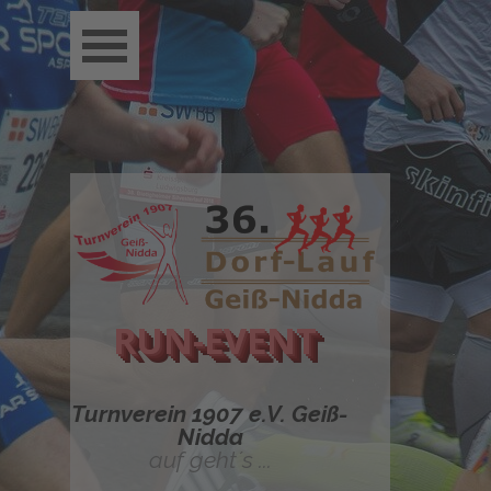
Direkt zum Seiteninhalt
Menü überspringen
RUN-EVENT
Turnverein 1907 e.V. Geiß-
Nidda
auf geht´s ...